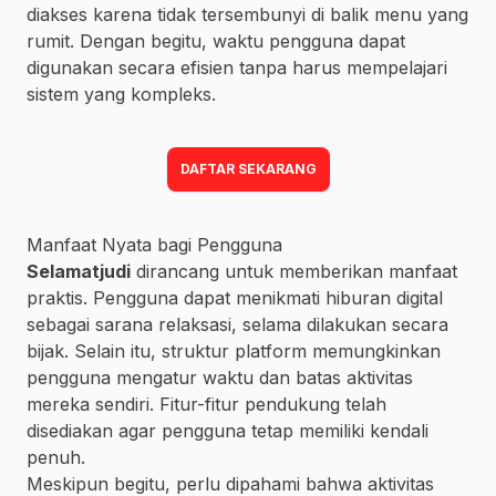
diakses karena tidak tersembunyi di balik menu yang
rumit. Dengan begitu, waktu pengguna dapat
digunakan secara efisien tanpa harus mempelajari
sistem yang kompleks.
DAFTAR SEKARANG
Manfaat Nyata bagi Pengguna
Selamatjudi
dirancang untuk memberikan manfaat
praktis. Pengguna dapat menikmati hiburan digital
sebagai sarana relaksasi, selama dilakukan secara
bijak. Selain itu, struktur platform memungkinkan
pengguna mengatur waktu dan batas aktivitas
mereka sendiri. Fitur-fitur pendukung telah
disediakan agar pengguna tetap memiliki kendali
penuh.
Meskipun begitu, perlu dipahami bahwa aktivitas