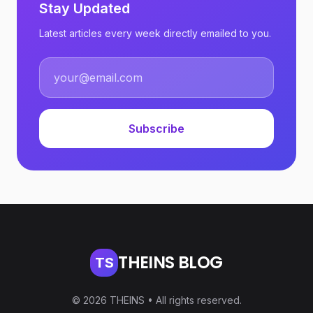
Stay Updated
Latest articles every week directly emailed to you.
Subscribe
THEINS BLOG
TS
© 2026 THEINS • All rights reserved.