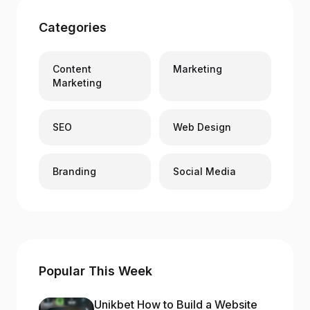
Categories
Content
Marketing
Marketing
SEO
Web Design
Branding
Social Media
Popular This Week
Unikbet How to Build a Website