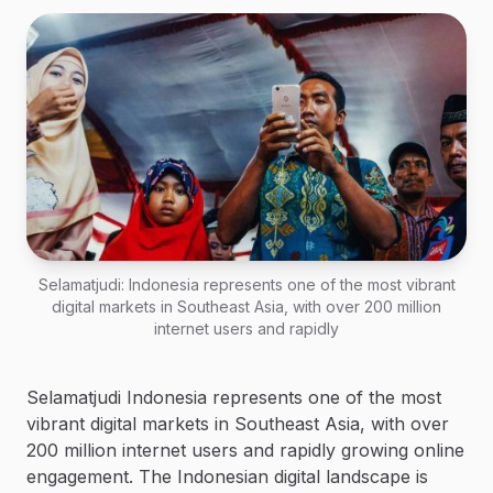
Selamatjudi: Indonesia represents one of the most vibrant
digital markets in Southeast Asia, with over 200 million
internet users and rapidly
Selamatjudi Indonesia represents one of the most
vibrant digital markets in Southeast Asia, with over
200 million internet users and rapidly growing online
engagement. The Indonesian digital landscape is