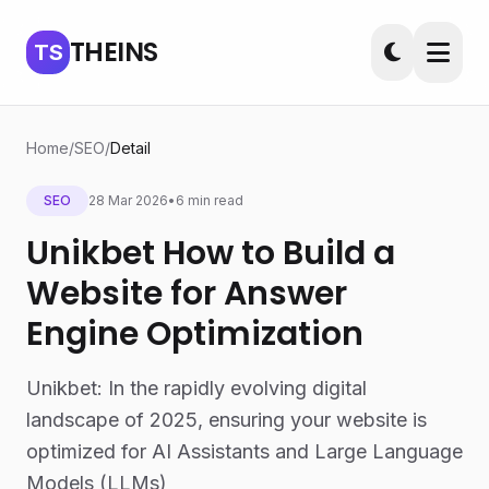
THEINS
TS
Home
/
SEO
/
Detail
SEO
28 Mar 2026
•
6 min read
Unikbet How to Build a
Website for Answer
Engine Optimization
Unikbet: In the rapidly evolving digital
landscape of 2025, ensuring your website is
optimized for AI Assistants and Large Language
Models (LLMs)