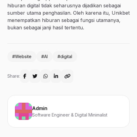
hiburan digital tidak seharusnya dijadikan sebagai
sumber utama penghasilan. Oleh karena itu, Unikbet
menempatkan hiburan sebagai fungsi utamanya,
bukan sebagai janji hasil tertentu.
#Website
#AI
#digital
Share:
Admin
Software Engineer & Digital Minimalist