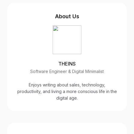
About Us
THEINS
Software Engineer & Digital Minimalist
Enjoys writing about sales, technology,
productivity, and living a more conscious life in the
digital age.