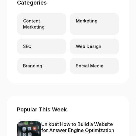
Categories
Content
Marketing
Marketing
SEO
Web Design
Branding
Social Media
Popular This Week
Unikbet How to Build a Website
for Answer Engine Optimization