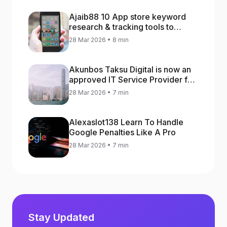
Ajaib88 10 App store keyword
research & tracking tools to
increase app rankings
28 Mar 2026 • 8 min
Akunbos Taksu Digital is now an
approved IT Service Provider for
the Hong Kong Distance Business
28 Mar 2026 • 7 min
Programme
Alexaslot138 Learn To Handle
Google Penalties Like A Pro
28 Mar 2026 • 7 min
Stay Updated