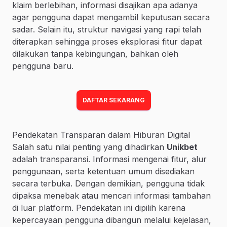
klaim berlebihan, informasi disajikan apa adanya
agar pengguna dapat mengambil keputusan secara
sadar. Selain itu, struktur navigasi yang rapi telah
diterapkan sehingga proses eksplorasi fitur dapat
dilakukan tanpa kebingungan, bahkan oleh
pengguna baru.
DAFTAR SEKARANG
Pendekatan Transparan dalam Hiburan Digital
Salah satu nilai penting yang dihadirkan
Unikbet
adalah transparansi. Informasi mengenai fitur, alur
penggunaan, serta ketentuan umum disediakan
secara terbuka. Dengan demikian, pengguna tidak
dipaksa menebak atau mencari informasi tambahan
di luar platform. Pendekatan ini dipilih karena
kepercayaan pengguna dibangun melalui kejelasan,