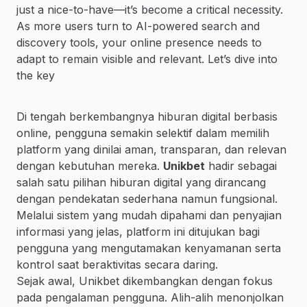
just a nice-to-have—it’s become a critical necessity.
As more users turn to AI-powered search and
discovery tools, your online presence needs to
adapt to remain visible and relevant. Let’s dive into
the key
Di tengah berkembangnya hiburan digital berbasis
online, pengguna semakin selektif dalam memilih
platform yang dinilai aman, transparan, dan relevan
dengan kebutuhan mereka.
Unikbet
hadir sebagai
salah satu pilihan hiburan digital yang dirancang
dengan pendekatan sederhana namun fungsional.
Melalui sistem yang mudah dipahami dan penyajian
informasi yang jelas, platform ini ditujukan bagi
pengguna yang mengutamakan kenyamanan serta
kontrol saat beraktivitas secara daring.
Sejak awal, Unikbet dikembangkan dengan fokus
pada pengalaman pengguna. Alih-alih menonjolkan