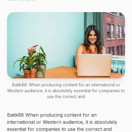
Batik88: When producing content for an international or
Western audience, it is absolutely essential for companies to
use the correct and
Batik88 When producing content for an
international or Western audience, it is absolutely
essential for companies to use the correct and