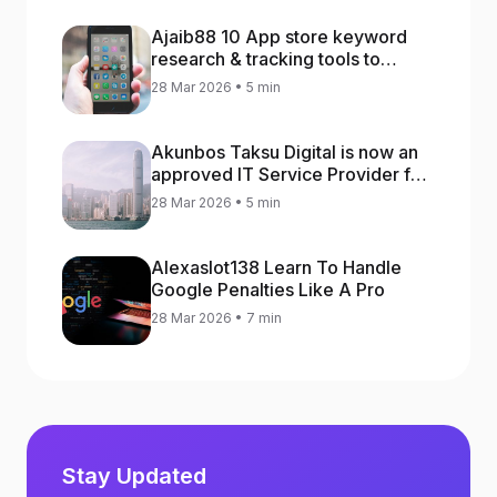
Ajaib88 10 App store keyword
research & tracking tools to
increase app rankings
28 Mar 2026 • 5 min
Akunbos Taksu Digital is now an
approved IT Service Provider for
the Hong Kong Distance Business
28 Mar 2026 • 5 min
Programme
Alexaslot138 Learn To Handle
Google Penalties Like A Pro
28 Mar 2026 • 7 min
Stay Updated