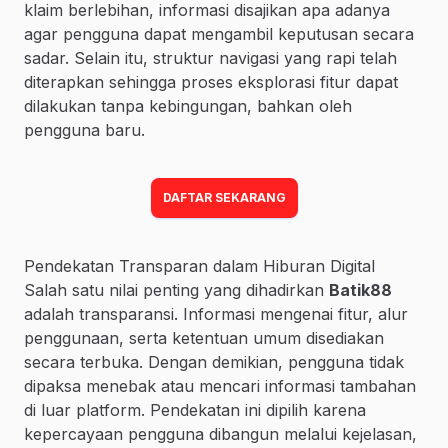
klaim berlebihan, informasi disajikan apa adanya
agar pengguna dapat mengambil keputusan secara
sadar. Selain itu, struktur navigasi yang rapi telah
diterapkan sehingga proses eksplorasi fitur dapat
dilakukan tanpa kebingungan, bahkan oleh
pengguna baru.
DAFTAR SEKARANG
Pendekatan Transparan dalam Hiburan Digital
Salah satu nilai penting yang dihadirkan
Batik88
adalah transparansi. Informasi mengenai fitur, alur
penggunaan, serta ketentuan umum disediakan
secara terbuka. Dengan demikian, pengguna tidak
dipaksa menebak atau mencari informasi tambahan
di luar platform. Pendekatan ini dipilih karena
kepercayaan pengguna dibangun melalui kejelasan,