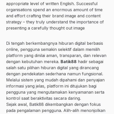
appropriate level of written English. Successful
organisations spend an enormous amount of time
and effort crafting their brand image and content
strategy – they truly understand the importance of
presenting a carefully thought out image
Di tengah berkembangnya hiburan digital berbasis
online, pengguna semakin selektif dalam memilih
platform yang dinilai aman, transparan, dan relevan
dengan kebutuhan mereka.
Batik88
hadir sebagai
salah satu pilihan hiburan digital yang dirancang
dengan pendekatan sederhana namun fungsional.
Melalui sistem yang mudah dipahami dan penyajian
informasi yang jelas, platform ini ditujukan bagi
pengguna yang mengutamakan kenyamanan serta
kontrol saat beraktivitas secara daring.
Sejak awal, Batik88 dikembangkan dengan fokus
pada pengalaman pengguna. Alih-alih menonjolkan