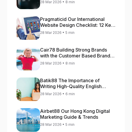
28 Mar 2026 • 8 min
Pragmaticid Our International
Website Design Checklist: 12 Key
Stages
28 Mar 2026 • 5 min
Cair78 Building Strong Brands
with the Customer Based Brand
Equity (CBBE) Model
28 Mar 2026 • 8 min
Batik88 The Importance of
Writing High-Quality English
Content
28 Mar 2026 • 6 min
Airbet88 Our Hong Kong Digital
Marketing Guide & Trends
28 Mar 2026 • 5 min