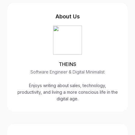
About Us
THEINS
Software Engineer & Digital Minimalist
Enjoys writing about sales, technology,
productivity, and living a more conscious life in the
digital age.