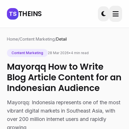
THEINS
TS
Home
/
Content Marketing
/
Detail
Content Marketing
28 Mar 2026
•
4 min read
Mayorqq How to Write
Blog Article Content for an
Indonesian Audience
Mayorqq: Indonesia represents one of the most
vibrant digital markets in Southeast Asia, with
over 200 million internet users and rapidly
growing