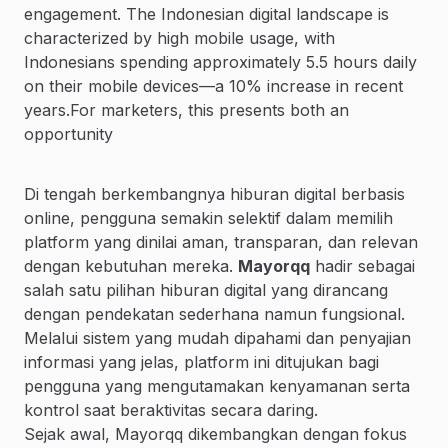
engagement. The Indonesian digital landscape is
characterized by high mobile usage, with
Indonesians spending approximately 5.5 hours daily
on their mobile devices—a 10% increase in recent
years.For marketers, this presents both an
opportunity
Di tengah berkembangnya hiburan digital berbasis
online, pengguna semakin selektif dalam memilih
platform yang dinilai aman, transparan, dan relevan
dengan kebutuhan mereka.
Mayorqq
hadir sebagai
salah satu pilihan hiburan digital yang dirancang
dengan pendekatan sederhana namun fungsional.
Melalui sistem yang mudah dipahami dan penyajian
informasi yang jelas, platform ini ditujukan bagi
pengguna yang mengutamakan kenyamanan serta
kontrol saat beraktivitas secara daring.
Sejak awal, Mayorqq dikembangkan dengan fokus