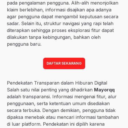
pada pengalaman pengguna. Alih-alih menonjolkan
klaim berlebihan, informasi disajikan apa adanya
agar pengguna dapat mengambil keputusan secara
sadar. Selain itu, struktur navigasi yang rapi telah
diterapkan sehingga proses eksplorasi fitur dapat
dilakukan tanpa kebingungan, bahkan oleh
pengguna baru.
DAFTAR SEKARANG
Pendekatan Transparan dalam Hiburan Digital
Salah satu nilai penting yang dihadirkan
Mayorqq
adalah transparansi. Informasi mengenai fitur, alur
penggunaan, serta ketentuan umum disediakan
secara terbuka. Dengan demikian, pengguna tidak
dipaksa menebak atau mencari informasi tambahan
di luar platform. Pendekatan ini dipilih karena