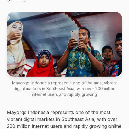
Mayorqq: Indonesia represents one of the most vibrant
digital markets in Southeast Asia, with over 200 million
internet users and rapidly growing
Mayorqq Indonesia represents one of the most
vibrant digital markets in Southeast Asia, with over
200 million internet users and rapidly growing online