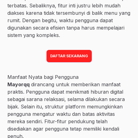
terbatas. Sebaliknya, fitur inti justru lebih mudah
diakses karena tidak tersembunyi di balik menu yang
rumit. Dengan begitu, waktu pengguna dapat
digunakan secara efisien tanpa harus mempelajari
sistem yang kompleks.
DAFTAR SEKARANG
Manfaat Nyata bagi Pengguna
Mayorqq
dirancang untuk memberikan manfaat
praktis. Pengguna dapat menikmati hiburan digital
sebagai sarana relaksasi, selama dilakukan secara
bijak. Selain itu, struktur platform memungkinkan
pengguna mengatur waktu dan batas aktivitas
mereka sendiri. Fitur-fitur pendukung telah
disediakan agar pengguna tetap memiliki kendali
penuh.