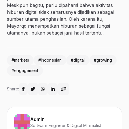
Meskipun begitu, perlu dipahami bahwa aktivitas
hiburan digital tidak seharusnya dijadikan sebagai
sumber utama penghasilan. Oleh karena itu,
Mayorqq menempatkan hiburan sebagai fungsi
utamanya, bukan sebagai janji hasil tertentu.
#markets
#Indonesian
#digital
#growing
#engagement
Share:
Admin
Software Engineer & Digital Minimalist