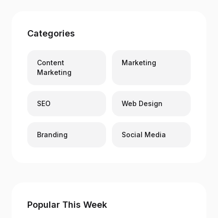
Categories
Content
Marketing
Marketing
SEO
Web Design
Branding
Social Media
Popular This Week