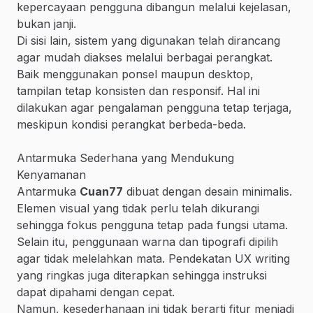
kepercayaan pengguna dibangun melalui kejelasan,
bukan janji.
Di sisi lain, sistem yang digunakan telah dirancang
agar mudah diakses melalui berbagai perangkat.
Baik menggunakan ponsel maupun desktop,
tampilan tetap konsisten dan responsif. Hal ini
dilakukan agar pengalaman pengguna tetap terjaga,
meskipun kondisi perangkat berbeda-beda.
Antarmuka Sederhana yang Mendukung
Kenyamanan
Antarmuka
Cuan77
dibuat dengan desain minimalis.
Elemen visual yang tidak perlu telah dikurangi
sehingga fokus pengguna tetap pada fungsi utama.
Selain itu, penggunaan warna dan tipografi dipilih
agar tidak melelahkan mata. Pendekatan UX writing
yang ringkas juga diterapkan sehingga instruksi
dapat dipahami dengan cepat.
Namun, kesederhanaan ini tidak berarti fitur menjadi