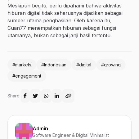
Meskipun begitu, perlu dipahami bahwa aktivitas
hiburan digital tidak seharusnya dijadikan sebagai
sumber utama penghasilan. Oleh karena itu,
Cuan77 menempatkan hiburan sebagai fungsi
utamanya, bukan sebagai janji hasil tertentu.
#markets
#Indonesian
#digital
#growing
#engagement
Share:
Admin
Software Engineer & Digital Minimalist