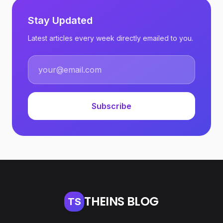
Stay Updated
Latest articles every week directly emailed to you.
Subscribe
THEINS BLOG
TS