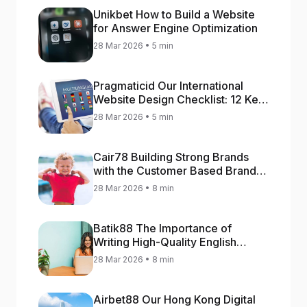
Unikbet How to Build a Website
for Answer Engine Optimization
28 Mar 2026 • 5 min
Pragmaticid Our International
Website Design Checklist: 12 Key
Stages
28 Mar 2026 • 5 min
Cair78 Building Strong Brands
with the Customer Based Brand
Equity (CBBE) Model
28 Mar 2026 • 8 min
Batik88 The Importance of
Writing High-Quality English
Content
28 Mar 2026 • 8 min
Airbet88 Our Hong Kong Digital