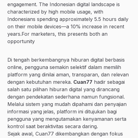
engagement. The Indonesian digital landscape is
characterized by high mobile usage, with
Indonesians spending approximately 5.5 hours daily
on their mobile devices—a 10% increase in recent
years.For marketers, this presents both an
opportunity
Di tengah berkembangnya hiburan digital berbasis
online, pengguna semakin selektif dalam memilih
platform yang dinilai aman, transparan, dan relevan
dengan kebutuhan mereka.
Cuan77
hadir sebagai
salah satu pilihan hiburan digital yang dirancang
dengan pendekatan sederhana namun fungsional.
Melalui sistem yang mudah dipahami dan penyajian
informasi yang jelas, platform ini ditujukan bagi
pengguna yang mengutamakan kenyamanan serta
kontrol saat beraktivitas secara daring.
Sejak awal, Cuan77 dikembangkan dengan fokus