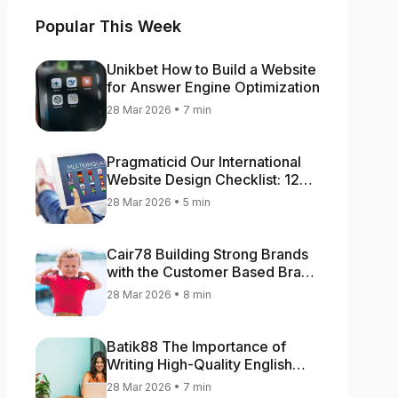
Popular This Week
Unikbet How to Build a Website
for Answer Engine Optimization
28 Mar 2026 • 7 min
Pragmaticid Our International
Website Design Checklist: 12
Key Stages
28 Mar 2026 • 5 min
Cair78 Building Strong Brands
with the Customer Based Brand
Equity (CBBE) Model
28 Mar 2026 • 8 min
Batik88 The Importance of
Writing High-Quality English
Content
28 Mar 2026 • 7 min