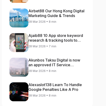
Airbet88 Our Hong Kong Digital
Marketing Guide & Trends
28 Mar 2026 • 8 min
Ajaib88 10 App store keyword
research & tracking tools to
increase app rankings
28 Mar 2026 • 7 min
Akunbos Taksu Digital is now
an approved IT Service
Provider for the Hong Kong
28 Mar 2026 • 8 min
Distance Business Programme
Alexaslot138 Learn To Handle
Google Penalties Like A Pro
28 Mar 2026 • 8 min