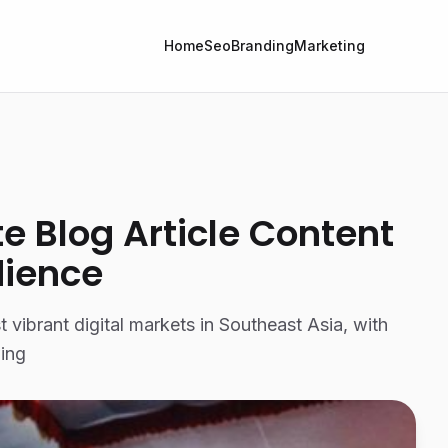
Home
Seo
Branding
Marketing
e Blog Article Content
dience
vibrant digital markets in Southeast Asia, with
wing