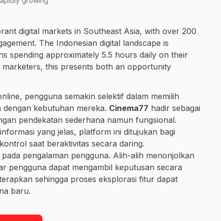
rapidly growing
ant digital markets in Southeast Asia, with over 200
ngagement. The Indonesian digital landscape is
ns spending approximately 5.5 hours daily on their
 marketers, this presents both an opportunity
online, pengguna semakin selektif dalam memilih
van dengan kebutuhan mereka.
Cinema77
hadir sebagai
 dengan pendekatan sederhana namun fungsional.
formasi yang jelas, platform ini ditujukan bagi
rol saat beraktivitas secara daring.
 pada pengalaman pengguna. Alih-alih menonjolkan
 agar pengguna dapat mengambil keputusan secara
diterapkan sehingga proses eksplorasi fitur dapat
na baru.