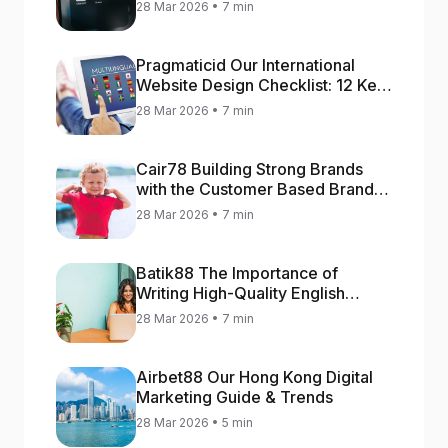
28 Mar 2026 • 7 min
Pragmaticid Our International
Website Design Checklist: 12 Key
Stages
28 Mar 2026 • 7 min
Cair78 Building Strong Brands
with the Customer Based Brand
Equity (CBBE) Model
28 Mar 2026 • 7 min
Batik88 The Importance of
Writing High-Quality English
Content
28 Mar 2026 • 7 min
Airbet88 Our Hong Kong Digital
Marketing Guide & Trends
28 Mar 2026 • 5 min