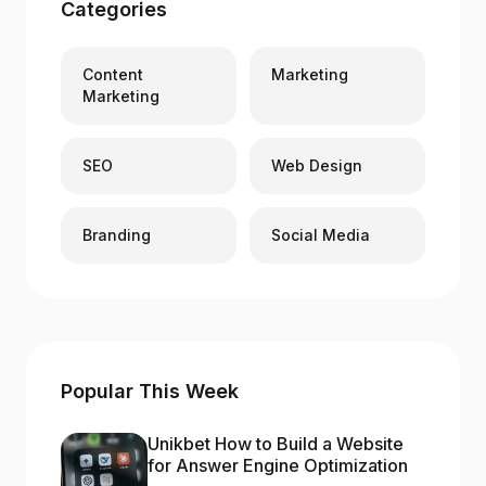
Categories
Content
Marketing
Marketing
SEO
Web Design
Branding
Social Media
Popular This Week
Unikbet How to Build a Website
for Answer Engine Optimization