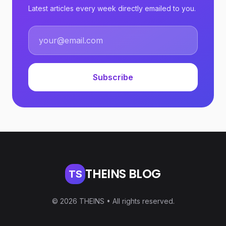
Latest articles every week directly emailed to you.
Subscribe
THEINS BLOG
TS
© 2026 THEINS • All rights reserved.