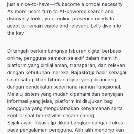
just a nice-to-have—it’s become a critical necessity.
As more users turn to AI-powered search and
discovery tools, your online presence needs to
adapt to remain visible and relevant. Let’s dive into
the key
Di tengah berkembangnya hiburan digital berbasis
online, pengguna semakin selektif dalam memilih
platform yang dinilai aman, transparan, dan relevan
dengan kebutuhan mereka.
Rajaslotjp
hadir sebagai
salah satu pilihan hiburan digital yang dirancang
dengan pendekatan sederhana namun fungsional.
Melalui sistem yang mudah dipahami dan penyajian
informasi yang jelas, platform ini ditujukan bagi
pengguna yang mengutamakan kenyamanan serta
kontrol saat beraktivitas secara daring.
Sejak awal, Rajaslotjp dikembangkan dengan fokus
pada pengalaman pengguna. Alih-alih menonjolkan