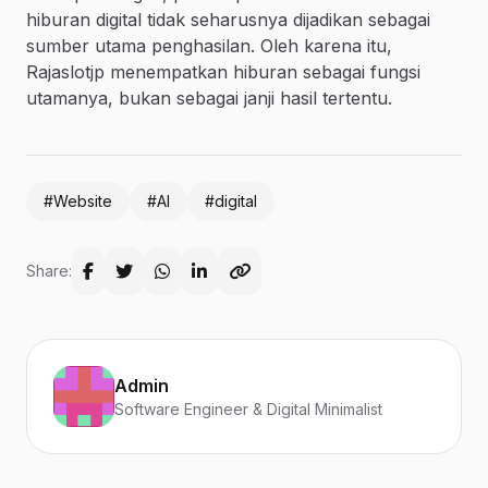
hiburan digital tidak seharusnya dijadikan sebagai
sumber utama penghasilan. Oleh karena itu,
Rajaslotjp menempatkan hiburan sebagai fungsi
utamanya, bukan sebagai janji hasil tertentu.
#Website
#AI
#digital
Share:
Admin
Software Engineer & Digital Minimalist