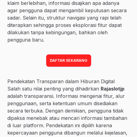
klaim berlebihan, informasi disajikan apa adanya
agar pengguna dapat mengambil keputusan secara
sadar. Selain itu, struktur navigasi yang rapi telah
diterapkan sehingga proses eksplorasi fitur dapat
dilakukan tanpa kebingungan, bahkan oleh
pengguna baru.
DAFTAR SEKARANG
Pendekatan Transparan dalam Hiburan Digital
Salah satu nilai penting yang dihadirkan
Rajaslotjp
adalah transparansi. Informasi mengenai fitur, alur
penggunaan, serta ketentuan umum disediakan
secara terbuka. Dengan demikian, pengguna tidak
dipaksa menebak atau mencari informasi tambahan
di luar platform. Pendekatan ini dipilih karena
kepercayaan pengguna dibangun melalui kejelasan,