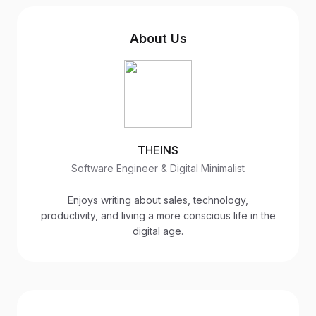
About Us
THEINS
Software Engineer & Digital Minimalist
Enjoys writing about sales, technology,
productivity, and living a more conscious life in the
digital age.