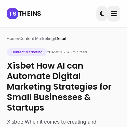
THEINS
TS
Home
/
Content Marketing
/
Detail
Content Marketing
28 Mar 2026
•
5 min read
Xisbet How AI can
Automate Digital
Marketing Strategies for
Small Businesses &
Startups
Xisbet: When it comes to creating and