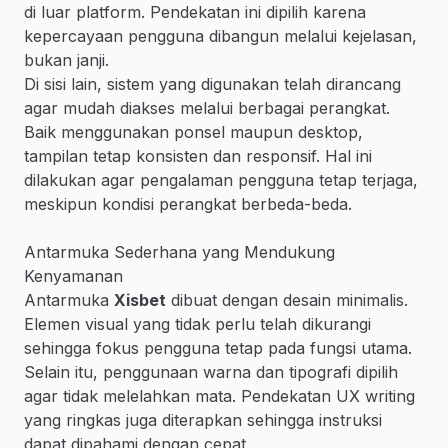
di luar platform. Pendekatan ini dipilih karena
kepercayaan pengguna dibangun melalui kejelasan,
bukan janji.
Di sisi lain, sistem yang digunakan telah dirancang
agar mudah diakses melalui berbagai perangkat.
Baik menggunakan ponsel maupun desktop,
tampilan tetap konsisten dan responsif. Hal ini
dilakukan agar pengalaman pengguna tetap terjaga,
meskipun kondisi perangkat berbeda-beda.
Antarmuka Sederhana yang Mendukung
Kenyamanan
Antarmuka
Xisbet
dibuat dengan desain minimalis.
Elemen visual yang tidak perlu telah dikurangi
sehingga fokus pengguna tetap pada fungsi utama.
Selain itu, penggunaan warna dan tipografi dipilih
agar tidak melelahkan mata. Pendekatan UX writing
yang ringkas juga diterapkan sehingga instruksi
dapat dipahami dengan cepat.