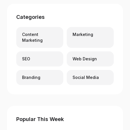
Categories
Content
Marketing
Marketing
SEO
Web Design
Branding
Social Media
Popular This Week