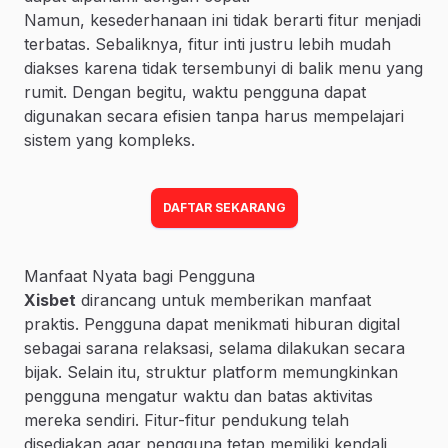
Namun, kesederhanaan ini tidak berarti fitur menjadi
terbatas. Sebaliknya, fitur inti justru lebih mudah
diakses karena tidak tersembunyi di balik menu yang
rumit. Dengan begitu, waktu pengguna dapat
digunakan secara efisien tanpa harus mempelajari
sistem yang kompleks.
DAFTAR SEKARANG
Manfaat Nyata bagi Pengguna
Xisbet
dirancang untuk memberikan manfaat
praktis. Pengguna dapat menikmati hiburan digital
sebagai sarana relaksasi, selama dilakukan secara
bijak. Selain itu, struktur platform memungkinkan
pengguna mengatur waktu dan batas aktivitas
mereka sendiri. Fitur-fitur pendukung telah
disediakan agar pengguna tetap memiliki kendali