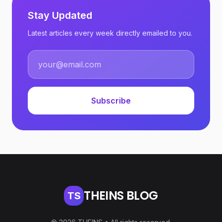
Stay Updated
Latest articles every week directly emailed to you.
Subscribe
THEINS BLOG
TS