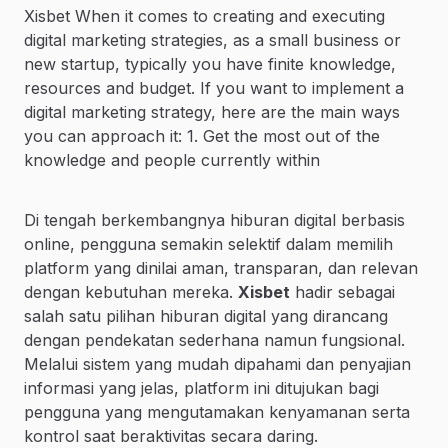
Xisbet When it comes to creating and executing
digital marketing strategies, as a small business or
new startup, typically you have finite knowledge,
resources and budget. If you want to implement a
digital marketing strategy, here are the main ways
you can approach it: 1. Get the most out of the
knowledge and people currently within
Di tengah berkembangnya hiburan digital berbasis
online, pengguna semakin selektif dalam memilih
platform yang dinilai aman, transparan, dan relevan
dengan kebutuhan mereka.
Xisbet
hadir sebagai
salah satu pilihan hiburan digital yang dirancang
dengan pendekatan sederhana namun fungsional.
Melalui sistem yang mudah dipahami dan penyajian
informasi yang jelas, platform ini ditujukan bagi
pengguna yang mengutamakan kenyamanan serta
kontrol saat beraktivitas secara daring.