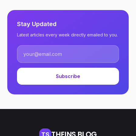
Stay Updated
Latest articles every week directly emailed to you.
Subscribe
THEINS BLOG
TS