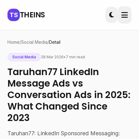
THEINS
TS
Home
/
Social Media
/
Detail
Social Media
28 Mar 2026
•
7 min read
Taruhan77 LinkedIn
Message Ads vs
Conversation Ads in 2025:
What Changed Since
2023
Taruhan77: LinkedIn Sponsored Messaging: