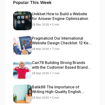
Popular This Week
Unikbet How to Build a Website
for Answer Engine Optimization
28 Mar 2026 • 5 min
Pragmaticid Our International
Website Design Checklist: 12 Key
Stages
28 Mar 2026 • 7 min
Cair78 Building Strong Brands
with the Customer Based Brand
Equity (CBBE) Model
28 Mar 2026 • 7 min
Batik88 The Importance of
Writing High-Quality English
Content
28 Mar 2026 • 5 min