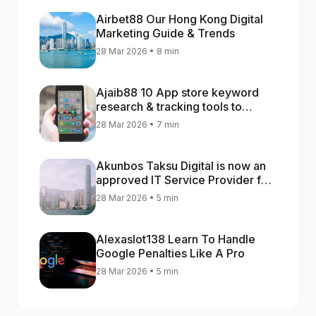
Airbet88 Our Hong Kong Digital
Marketing Guide & Trends
28 Mar 2026 • 8 min
Ajaib88 10 App store keyword
research & tracking tools to
increase app rankings
28 Mar 2026 • 7 min
Akunbos Taksu Digital is now an
approved IT Service Provider for
the Hong Kong Distance Business
28 Mar 2026 • 5 min
Programme
Alexaslot138 Learn To Handle
Google Penalties Like A Pro
28 Mar 2026 • 5 min