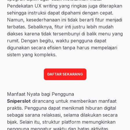
Pendekatan UX writing yang ringkas juga diterapkan
sehingga instruksi dapat dipahami dengan cepat.
Namun, kesederhanaan ini tidak berarti fitur menjadi
terbatas. Sebaliknya, fitur inti justru lebih mudah
diakses karena tidak tersembunyi di balik menu yang
rumit. Dengan begitu, waktu pengguna dapat
digunakan secara efisien tanpa harus mempelajari
sistem yang kompleks.
DAFTAR SEKARANG
Manfaat Nyata bagi Pengguna
Sniperslot
dirancang untuk memberikan manfaat
praktis. Pengguna dapat menikmati hiburan digital
sebagai sarana relaksasi, selama dilakukan secara
bijak. Selain itu, struktur platform memungkinkan
pengguna mengatur waktu dan batas aktivitas