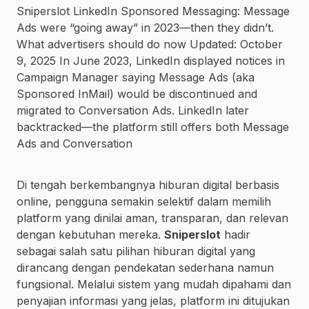
Sniperslot LinkedIn Sponsored Messaging: Message
Ads were “going away” in 2023—then they didn’t.
What advertisers should do now Updated: October
9, 2025 In June 2023, LinkedIn displayed notices in
Campaign Manager saying Message Ads (aka
Sponsored InMail) would be discontinued and
migrated to Conversation Ads. LinkedIn later
backtracked—the platform still offers both Message
Ads and Conversation
Di tengah berkembangnya hiburan digital berbasis
online, pengguna semakin selektif dalam memilih
platform yang dinilai aman, transparan, dan relevan
dengan kebutuhan mereka.
Sniperslot
hadir
sebagai salah satu pilihan hiburan digital yang
dirancang dengan pendekatan sederhana namun
fungsional. Melalui sistem yang mudah dipahami dan
penyajian informasi yang jelas, platform ini ditujukan