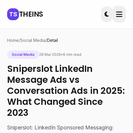
THEINS
TS
Home
/
Social Media
/
Detail
Social Media
28 Mar 2026
•
6 min read
Sniperslot LinkedIn
Message Ads vs
Conversation Ads in 2025:
What Changed Since
2023
Sniperslot: LinkedIn Sponsored Messaging: