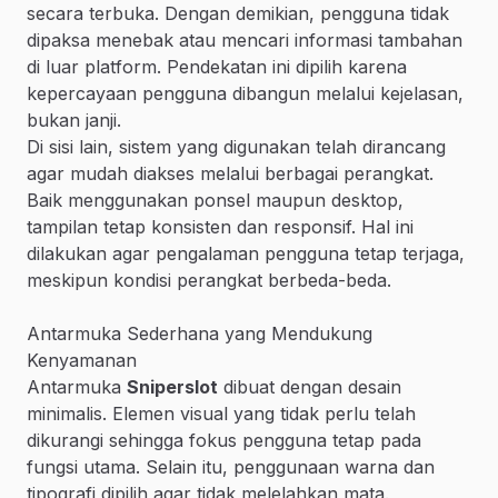
secara terbuka. Dengan demikian, pengguna tidak
dipaksa menebak atau mencari informasi tambahan
di luar platform. Pendekatan ini dipilih karena
kepercayaan pengguna dibangun melalui kejelasan,
bukan janji.
Di sisi lain, sistem yang digunakan telah dirancang
agar mudah diakses melalui berbagai perangkat.
Baik menggunakan ponsel maupun desktop,
tampilan tetap konsisten dan responsif. Hal ini
dilakukan agar pengalaman pengguna tetap terjaga,
meskipun kondisi perangkat berbeda-beda.
Antarmuka Sederhana yang Mendukung
Kenyamanan
Antarmuka
Sniperslot
dibuat dengan desain
minimalis. Elemen visual yang tidak perlu telah
dikurangi sehingga fokus pengguna tetap pada
fungsi utama. Selain itu, penggunaan warna dan
tipografi dipilih agar tidak melelahkan mata.