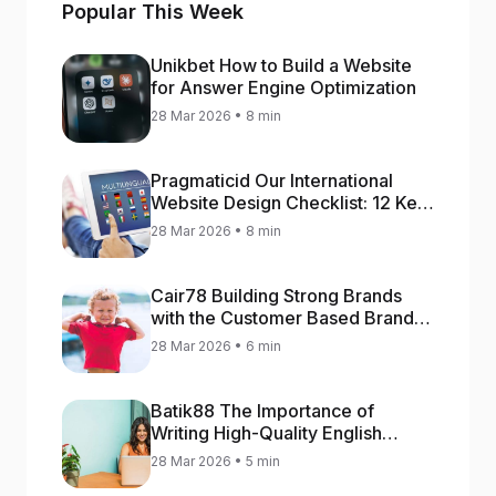
Popular This Week
Unikbet How to Build a Website
for Answer Engine Optimization
28 Mar 2026 • 8 min
Pragmaticid Our International
Website Design Checklist: 12 Key
Stages
28 Mar 2026 • 8 min
Cair78 Building Strong Brands
with the Customer Based Brand
Equity (CBBE) Model
28 Mar 2026 • 6 min
Batik88 The Importance of
Writing High-Quality English
Content
28 Mar 2026 • 5 min