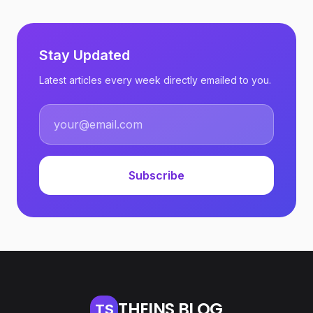
Stay Updated
Latest articles every week directly emailed to you.
Subscribe
THEINS BLOG
TS