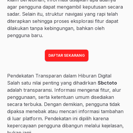
agar pengguna dapat mengambil keputusan secara
sadar. Selain itu, struktur navigasi yang rapi telah
diterapkan sehingga proses eksplorasi fitur dapat
dilakukan tanpa kebingungan, bahkan oleh
pengguna baru.
DAFTAR SEKARANG
Pendekatan Transparan dalam Hiburan Digital
Salah satu nilai penting yang dihadirkan
Sbctoto
adalah transparansi. Informasi mengenai fitur, alur
penggunaan, serta ketentuan umum disediakan
secara terbuka. Dengan demikian, pengguna tidak
dipaksa menebak atau mencari informasi tambahan
di luar platform. Pendekatan ini dipilih karena
kepercayaan pengguna dibangun melalui kejelasan,
bukan janji.