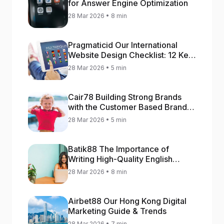
for Answer Engine Optimization
28 Mar 2026 • 8 min
Pragmaticid Our International
Website Design Checklist: 12 Key
Stages
28 Mar 2026 • 5 min
Cair78 Building Strong Brands
with the Customer Based Brand
Equity (CBBE) Model
28 Mar 2026 • 5 min
Batik88 The Importance of
Writing High-Quality English
Content
28 Mar 2026 • 8 min
Airbet88 Our Hong Kong Digital
Marketing Guide & Trends
28 Mar 2026 • 7 min