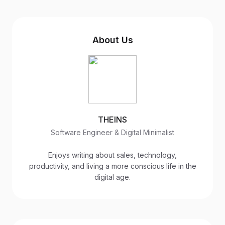
About Us
THEINS
Software Engineer & Digital Minimalist
Enjoys writing about sales, technology,
productivity, and living a more conscious life in the
digital age.