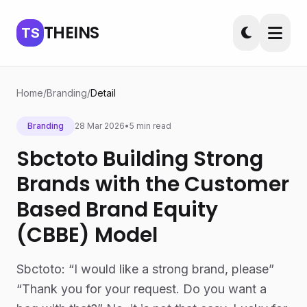
THEINS
TS
Home
/
Branding
/
Detail
Branding
28 Mar 2026
•
5 min read
Sbctoto Building Strong
Brands with the Customer
Based Brand Equity
(CBBE) Model
Sbctoto: “I would like a strong brand, please”
“Thank you for your request. Do you want a