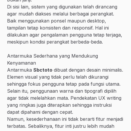
Di sisi lain, sistem yang digunakan telah dirancang
agar mudah diakses melalui berbagai perangkat.
Baik menggunakan ponsel maupun desktop,
tampilan tetap konsisten dan responsif. Hal ini
dilakukan agar pengalaman pengguna tetap terjaga,
meskipun kondisi perangkat berbeda-beda.
Antarmuka Sederhana yang Mendukung
Kenyamanan
Antarmuka
Sbctoto
dibuat dengan desain minimalis.
Elemen visual yang tidak perlu telah dikurangi
sehingga fokus pengguna tetap pada fungsi utama.
Selain itu, penggunaan warna dan tipografi dipilih
agar tidak melelahkan mata. Pendekatan UX writing
yang ringkas juga diterapkan sehingga instruksi
dapat dipahami dengan cepat.
Namun, kesederhanaan ini tidak berarti fitur menjadi
terbatas. Sebaliknya, fitur inti justru lebih mudah