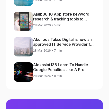
Ajaib88 10 App store keyword
research & tracking tools to
increase app rankings
28 Mar 2026 • 5 min
Akunbos Taksu Digital is now an
approved IT Service Provider for
the Hong Kong Distance Business
28 Mar 2026 • 7 min
Programme
Alexaslot138 Learn To Handle
Google Penalties Like A Pro
28 Mar 2026 • 8 min