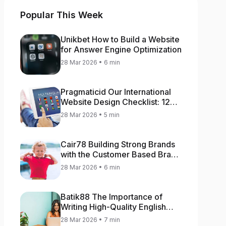
Popular This Week
Unikbet How to Build a Website
for Answer Engine Optimization
28 Mar 2026 • 6 min
Pragmaticid Our International
Website Design Checklist: 12
Key Stages
28 Mar 2026 • 5 min
Cair78 Building Strong Brands
with the Customer Based Brand
Equity (CBBE) Model
28 Mar 2026 • 6 min
Batik88 The Importance of
Writing High-Quality English
Content
28 Mar 2026 • 7 min