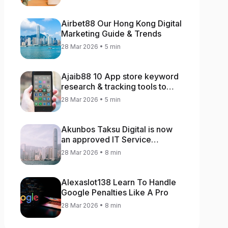
Airbet88 Our Hong Kong Digital
Marketing Guide & Trends
28 Mar 2026 • 5 min
Ajaib88 10 App store keyword
research & tracking tools to
increase app rankings
28 Mar 2026 • 5 min
Akunbos Taksu Digital is now
an approved IT Service
Provider for the Hong Kong
28 Mar 2026 • 8 min
Distance Business Programme
Alexaslot138 Learn To Handle
Google Penalties Like A Pro
28 Mar 2026 • 8 min