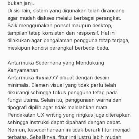
bukan janji.
Di sisi lain, sistem yang digunakan telah dirancang
agar mudah diakses melalui berbagai perangkat.
Baik menggunakan ponsel maupun desktop,
tampilan tetap konsisten dan responsif. Hal ini
dilakukan agar pengalaman pengguna tetap terjaga,
meskipun kondisi perangkat berbeda-beda.
Antarmuka Sederhana yang Mendukung
Kenyamanan
Antarmuka
Rusia777
dibuat dengan desain
minimalis. Elemen visual yang tidak perlu telah
dikurangi sehingga fokus pengguna tetap pada
fungsi utama. Selain itu, penggunaan warna dan
tipografi dipilih agar tidak melelahkan mata.
Pendekatan UX writing yang ringkas juga diterapkan
sehingga instruksi dapat dipahami dengan cepat.
Namun, kesederhanaan ini tidak berarti fitur menjadi
terbatas. Sebaliknya, fitur inti justru lebih mudah