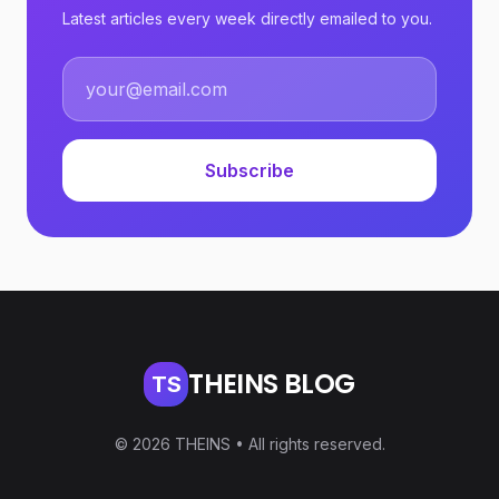
Latest articles every week directly emailed to you.
Subscribe
THEINS BLOG
TS
© 2026 THEINS • All rights reserved.