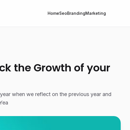
Home
Seo
Branding
Marketing
ack the Growth of your
he year when we reflect on the previous year and
 Yea