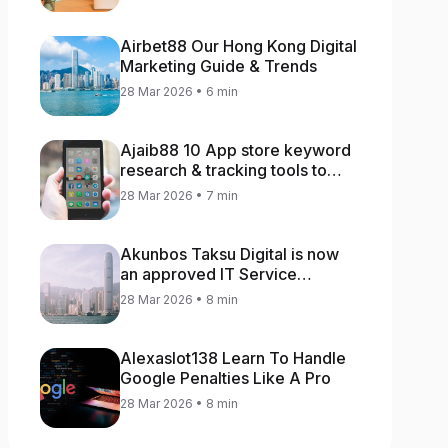
Airbet88 Our Hong Kong Digital
Marketing Guide & Trends
28 Mar 2026 • 6 min
Ajaib88 10 App store keyword
research & tracking tools to
increase app rankings
28 Mar 2026 • 7 min
Akunbos Taksu Digital is now
an approved IT Service
Provider for the Hong Kong
28 Mar 2026 • 8 min
Distance Business Programme
Alexaslot138 Learn To Handle
Google Penalties Like A Pro
28 Mar 2026 • 8 min