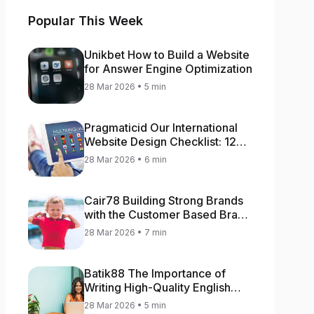
Popular This Week
Unikbet How to Build a Website
for Answer Engine Optimization
28 Mar 2026 • 5 min
Pragmaticid Our International
Website Design Checklist: 12
Key Stages
28 Mar 2026 • 6 min
Cair78 Building Strong Brands
with the Customer Based Brand
Equity (CBBE) Model
28 Mar 2026 • 7 min
Batik88 The Importance of
Writing High-Quality English
Content
28 Mar 2026 • 5 min