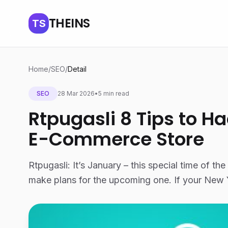
THEINS
TS
Home
/
SEO
/
Detail
SEO
28 Mar 2026
•
5 min read
Rtpugasli 8 Tips to H
E-Commerce Store
Rtpugasli: It’s January – this special time of t
make plans for the upcoming one. If your New