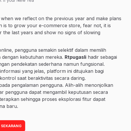
. If your New Yea
ear when we reflect on the previous year and make plans
 is to grow your e-commerce store, fear not, it is
 the last years and show no signs of slowing
online, pengguna semakin selektif dalam memilih
van dengan kebutuhan mereka.
Rtpugasli
hadir sebagai
 dengan pendekatan sederhana namun fungsional.
formasi yang jelas, platform ini ditujukan bagi
rol saat beraktivitas secara daring.
 pada pengalaman pengguna. Alih-alih menonjolkan
 agar pengguna dapat mengambil keputusan secara
diterapkan sehingga proses eksplorasi fitur dapat
na baru.
 SEKARANG