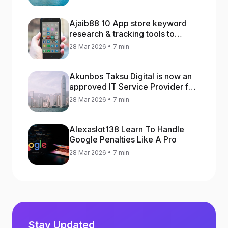
Ajaib88 10 App store keyword
research & tracking tools to
increase app rankings
28 Mar 2026 • 7 min
Akunbos Taksu Digital is now an
approved IT Service Provider for
the Hong Kong Distance Business
28 Mar 2026 • 7 min
Programme
Alexaslot138 Learn To Handle
Google Penalties Like A Pro
28 Mar 2026 • 7 min
Stay Updated