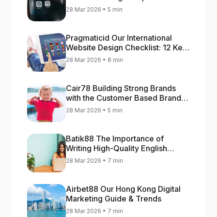
28 Mar 2026 • 5 min
Pragmaticid Our International
Website Design Checklist: 12 Key
Stages
28 Mar 2026 • 8 min
Cair78 Building Strong Brands
with the Customer Based Brand
Equity (CBBE) Model
28 Mar 2026 • 5 min
Batik88 The Importance of
Writing High-Quality English
Content
28 Mar 2026 • 7 min
Airbet88 Our Hong Kong Digital
Marketing Guide & Trends
28 Mar 2026 • 7 min