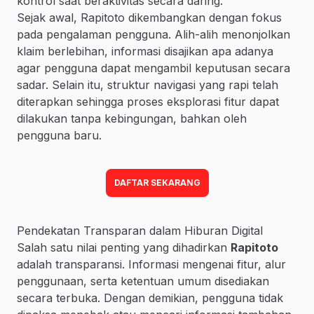
kontrol saat beraktivitas secara daring.
Sejak awal, Rapitoto dikembangkan dengan fokus
pada pengalaman pengguna. Alih-alih menonjolkan
klaim berlebihan, informasi disajikan apa adanya
agar pengguna dapat mengambil keputusan secara
sadar. Selain itu, struktur navigasi yang rapi telah
diterapkan sehingga proses eksplorasi fitur dapat
dilakukan tanpa kebingungan, bahkan oleh
pengguna baru.
DAFTAR SEKARANG
Pendekatan Transparan dalam Hiburan Digital
Salah satu nilai penting yang dihadirkan
Rapitoto
adalah transparansi. Informasi mengenai fitur, alur
penggunaan, serta ketentuan umum disediakan
secara terbuka. Dengan demikian, pengguna tidak