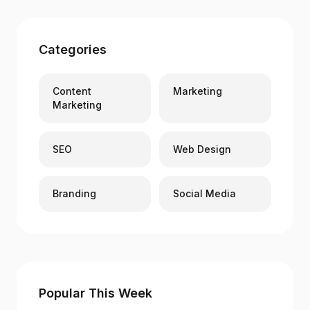
Categories
Content
Marketing
Marketing
SEO
Web Design
Branding
Social Media
Popular This Week