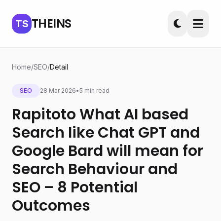
THEINS
TS
Home
/
SEO
/
Detail
SEO
28 Mar 2026
•
5 min read
Rapitoto What AI based
Search like Chat GPT and
Google Bard will mean for
Search Behaviour and
SEO – 8 Potential
Outcomes