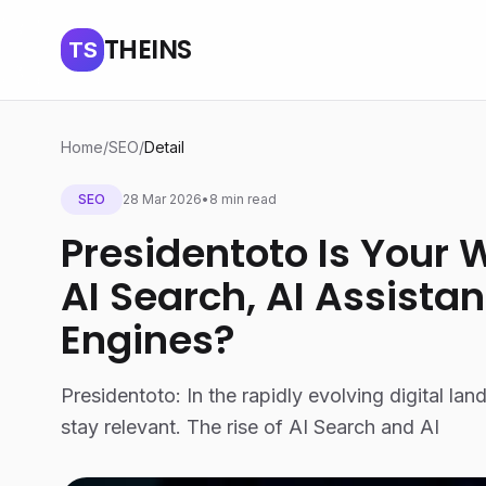
THEINS
TS
Home
/
SEO
/
Detail
SEO
28 Mar 2026
•
8 min read
Presidentoto Is Your 
AI Search, AI Assista
Engines?
Presidentoto: In the rapidly evolving digital la
stay relevant. The rise of AI Search and AI