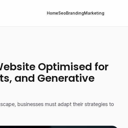
Home
Seo
Branding
Marketing
Website Optimised for
nts, and Generative
ndscape, businesses must adapt their strategies to