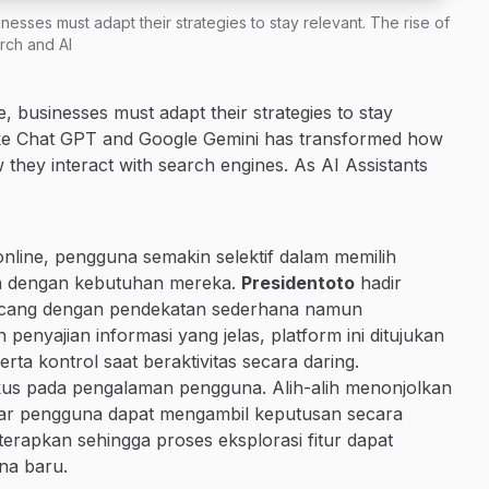
inesses must adapt their strategies to stay relevant. The rise of
rch and AI
e, businesses must adapt their strategies to stay
 like Chat GPT and Google Gemini has transformed how
 they interact with search engines. As AI Assistants
online, pengguna semakin selektif dalam memilih
van dengan kebutuhan mereka.
Presidentoto
hadir
irancang dengan pendekatan sederhana namun
penyajian informasi yang jelas, platform ini ditujukan
 kontrol saat beraktivitas secara daring.
kus pada pengalaman pengguna. Alih-alih menonjolkan
 agar pengguna dapat mengambil keputusan secara
diterapkan sehingga proses eksplorasi fitur dapat
na baru.