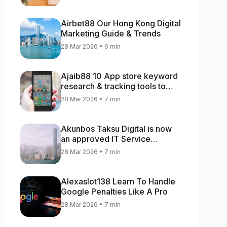
Airbet88 Our Hong Kong Digital
Marketing Guide & Trends
28 Mar 2026 • 6 min
Ajaib88 10 App store keyword
research & tracking tools to
increase app rankings
28 Mar 2026 • 7 min
Akunbos Taksu Digital is now
an approved IT Service
Provider for the Hong Kong
28 Mar 2026 • 7 min
Distance Business Programme
Alexaslot138 Learn To Handle
Google Penalties Like A Pro
28 Mar 2026 • 7 min