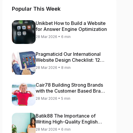
Popular This Week
Unikbet How to Build a Website
for Answer Engine Optimization
28 Mar 2026 • 6 min
Pragmaticid Our International
Website Design Checklist: 12
Key Stages
28 Mar 2026 • 8 min
Cair78 Building Strong Brands
with the Customer Based Brand
Equity (CBBE) Model
28 Mar 2026 • 5 min
Batik88 The Importance of
Writing High-Quality English
Content
28 Mar 2026 • 6 min