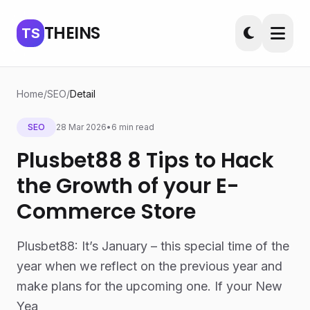
THEINS
TS
Home
/
SEO
/
Detail
SEO
28 Mar 2026
•
6 min read
Plusbet88 8 Tips to Hack
the Growth of your E-
Commerce Store
Plusbet88: It’s January – this special time of the
year when we reflect on the previous year and
make plans for the upcoming one. If your New
Yea