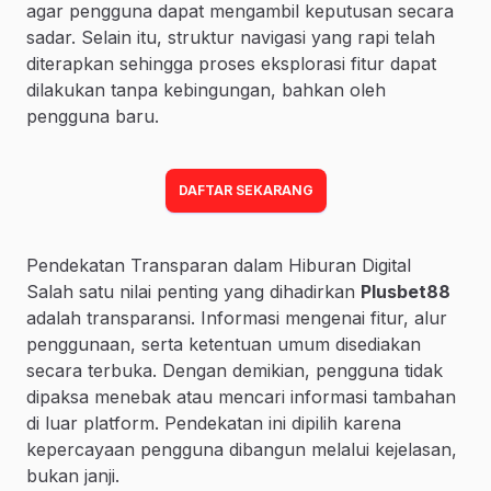
agar pengguna dapat mengambil keputusan secara
sadar. Selain itu, struktur navigasi yang rapi telah
diterapkan sehingga proses eksplorasi fitur dapat
dilakukan tanpa kebingungan, bahkan oleh
pengguna baru.
DAFTAR SEKARANG
Pendekatan Transparan dalam Hiburan Digital
Salah satu nilai penting yang dihadirkan
Plusbet88
adalah transparansi. Informasi mengenai fitur, alur
penggunaan, serta ketentuan umum disediakan
secara terbuka. Dengan demikian, pengguna tidak
dipaksa menebak atau mencari informasi tambahan
di luar platform. Pendekatan ini dipilih karena
kepercayaan pengguna dibangun melalui kejelasan,
bukan janji.