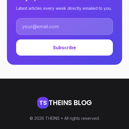
Latest articles every week directly emailed to you.
Subscribe
THEINS BLOG
TS
© 2026 THEINS • All rights reserved.