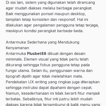
Di sisi lain, sistem yang digunakan telah dirancang
agar mudah diakses melalui berbagai perangkat.
Baik menggunakan ponsel maupun desktop,
tampilan tetap konsisten dan responsif. Hal ini
dilakukan agar pengalaman pengguna tetap terjaga,
meskipun kondisi perangkat berbeda-beda.
Antarmuka Sederhana yang Mendukung
Kenyamanan
Antarmuka
Plusbet88
dibuat dengan desain
minimalis. Elemen visual yang tidak perlu telah
dikurangi sehingga fokus pengguna tetap pada
fungsi utama. Selain itu, penggunaan warna dan
tipografi dipilih agar tidak melelahkan mata.
Pendekatan UX writing yang ringkas juga diterapkan
sehingga instruksi dapat dipahami dengan cepat.
Namun, kesederhanaan ini tidak berarti fitur menjadi
terbatas. Sebaliknya, fitur inti justru lebih mudah
diakses karena tidak tersembunyi di balik menu yang