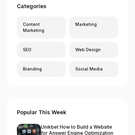
Categories
Content
Marketing
Marketing
SEO
Web Design
Branding
Social Media
Popular This Week
Unikbet How to Build a Website
for Answer Engine Optimization