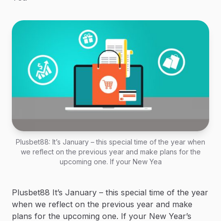
Plusbet88: It’s January – this special time of the year when
we reflect on the previous year and make plans for the
upcoming one. If your New Yea
Plusbet88 It’s January – this special time of the year
when we reflect on the previous year and make
plans for the upcoming one. If your New Year’s