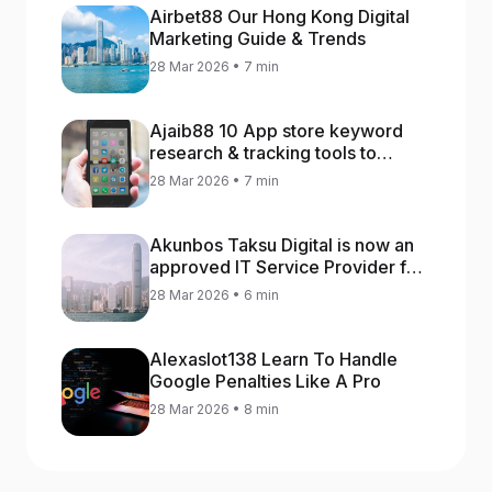
Airbet88 Our Hong Kong Digital
Marketing Guide & Trends
28 Mar 2026 • 7 min
Ajaib88 10 App store keyword
research & tracking tools to
increase app rankings
28 Mar 2026 • 7 min
Akunbos Taksu Digital is now an
approved IT Service Provider for
the Hong Kong Distance Business
28 Mar 2026 • 6 min
Programme
Alexaslot138 Learn To Handle
Google Penalties Like A Pro
28 Mar 2026 • 8 min