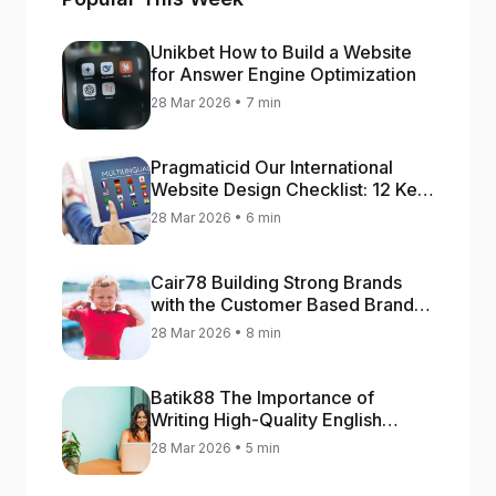
Unikbet How to Build a Website
for Answer Engine Optimization
28 Mar 2026 • 7 min
Pragmaticid Our International
Website Design Checklist: 12 Key
Stages
28 Mar 2026 • 6 min
Cair78 Building Strong Brands
with the Customer Based Brand
Equity (CBBE) Model
28 Mar 2026 • 8 min
Batik88 The Importance of
Writing High-Quality English
Content
28 Mar 2026 • 5 min