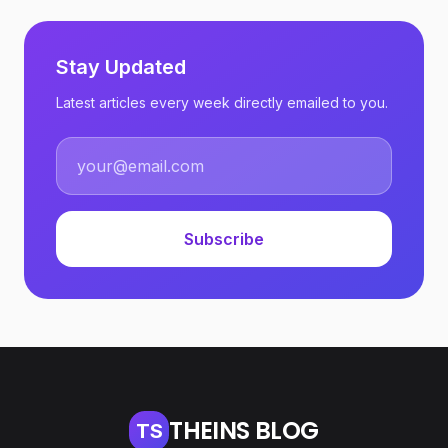
Stay Updated
Latest articles every week directly emailed to you.
Subscribe
THEINS BLOG
TS