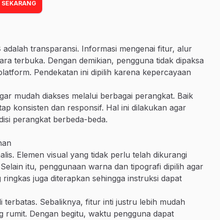
 SEKARANG
8
adalah transparansi. Informasi mengenai fitur, alur
ra terbuka. Dengan demikian, pengguna tidak dipaksa
latform. Pendekatan ini dipilih karena kepercayaan
 agar mudah diakses melalui berbagai perangkat. Baik
 konsisten dan responsif. Hal ini dilakukan agar
isi perangkat berbeda-beda.
nan
lis. Elemen visual yang tidak perlu telah dikurangi
elain itu, penggunaan warna dan tipografi dipilih agar
ringkas juga diterapkan sehingga instruksi dapat
terbatas. Sebaliknya, fitur inti justru lebih mudah
ng rumit. Dengan begitu, waktu pengguna dapat