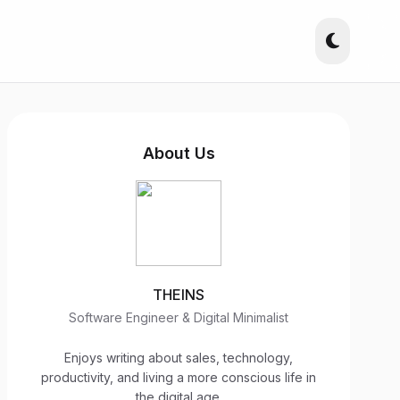
About Us
THEINS
Software Engineer & Digital Minimalist
Enjoys writing about sales, technology,
productivity, and living a more conscious life in
the digital age.