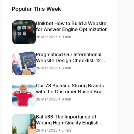
Popular This Week
Unikbet How to Build a Website
for Answer Engine Optimization
28 Mar 2026 • 8 min
Pragmaticid Our International
Website Design Checklist: 12
Key Stages
28 Mar 2026 • 6 min
Cair78 Building Strong Brands
with the Customer Based Brand
Equity (CBBE) Model
28 Mar 2026 • 8 min
Batik88 The Importance of
Writing High-Quality English
Content
28 Mar 2026 • 5 min