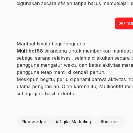
digunakan secara efisien tanpa harus mempelajari 
DAFTAR
Manfaat Nyata bagi Pengguna
Multibet88
dirancang untuk memberikan manfaat pr
sebagai sarana relaksasi, selama dilakukan secara b
pengguna mengatur waktu dan batas aktivitas mereka
pengguna tetap memiliki kendali penuh.
Meskipun begitu, perlu dipahami bahwa aktivitas hib
utama penghasilan. Oleh karena itu, Multibet88 m
sebagai janji hasil tertentu.
#knowledge
#Digital Marketing
#business