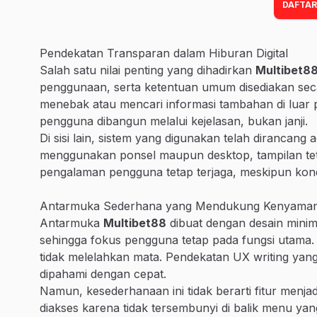
DAFTAR
Pendekatan Transparan dalam Hiburan Digital
Salah satu nilai penting yang dihadirkan
Multibet8
penggunaan, serta ketentuan umum disediakan seca
menebak atau mencari informasi tambahan di luar p
pengguna dibangun melalui kejelasan, bukan janji.
Di sisi lain, sistem yang digunakan telah dirancang
menggunakan ponsel maupun desktop, tampilan tetap
pengalaman pengguna tetap terjaga, meskipun kond
Antarmuka Sederhana yang Mendukung Kenyama
Antarmuka
Multibet88
dibuat dengan desain minima
sehingga fokus pengguna tetap pada fungsi utama. S
tidak melelahkan mata. Pendekatan UX writing yang 
dipahami dengan cepat.
Namun, kesederhanaan ini tidak berarti fitur menjadi 
diakses karena tidak tersembunyi di balik menu ya