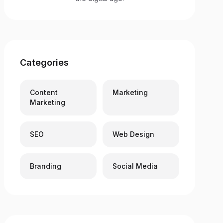
Categories
Content
Marketing
Marketing
SEO
Web Design
Branding
Social Media