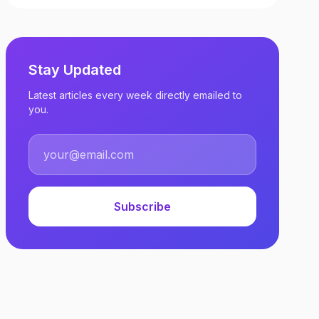
Stay Updated
Latest articles every week directly emailed to
you.
Subscribe