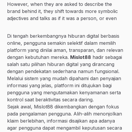
However, when they are asked to describe the
brand behind it, they shift towards more symbolic
adjectives and talks as if it was a person, or even
Di tengah berkembangnya hiburan digital berbasis
online, pengguna semakin selektif dalam memilih
platform yang dinilai aman, transparan, dan relevan
dengan kebutuhan mereka.
Mislot88
hadir sebagai
salah satu pilihan hiburan digital yang dirancang
dengan pendekatan sederhana namun fungsional.
Melalui sistem yang mudah dipahami dan penyajian
informasi yang jelas, platform ini ditujukan bagi
pengguna yang mengutamakan kenyamanan serta
kontrol saat beraktivitas secara daring.
Sejak awal, Mislot88 dikembangkan dengan fokus
pada pengalaman pengguna. Alih-alih menonjolkan
klaim berlebihan, informasi disajikan apa adanya
agar pengguna dapat mengambil keputusan secara