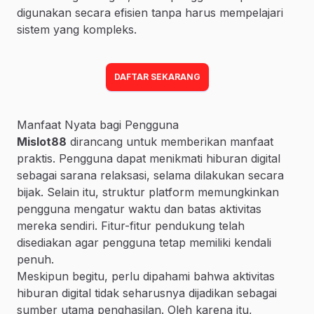
digunakan secara efisien tanpa harus mempelajari
sistem yang kompleks.
DAFTAR SEKARANG
Manfaat Nyata bagi Pengguna
Mislot88
dirancang untuk memberikan manfaat
praktis. Pengguna dapat menikmati hiburan digital
sebagai sarana relaksasi, selama dilakukan secara
bijak. Selain itu, struktur platform memungkinkan
pengguna mengatur waktu dan batas aktivitas
mereka sendiri. Fitur-fitur pendukung telah
disediakan agar pengguna tetap memiliki kendali
penuh.
Meskipun begitu, perlu dipahami bahwa aktivitas
hiburan digital tidak seharusnya dijadikan sebagai
sumber utama penghasilan. Oleh karena itu,