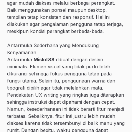
agar mudah diakses melalui berbagai perangkat.
Baik menggunakan ponsel maupun desktop,
tampilan tetap konsisten dan responsif. Hal ini
dilakukan agar pengalaman pengguna tetap terjaga,
meskipun kondisi perangkat berbeda-beda.
Antarmuka Sederhana yang Mendukung
Kenyamanan
Antarmuka
Mislot88
dibuat dengan desain
minimalis. Elemen visual yang tidak perlu telah
dikurangi sehingga fokus pengguna tetap pada
fungsi utama. Selain itu, penggunaan warna dan
tipografi dipilih agar tidak melelahkan mata.
Pendekatan UX writing yang ringkas juga diterapkan
sehingga instruksi dapat dipahami dengan cepat.
Namun, kesederhanaan ini tidak berarti fitur menjadi
terbatas. Sebaliknya, fitur inti justru lebih mudah
diakses karena tidak tersembunyi di balik menu yang
rumit. Dengan begitu, waktu pengguna dapat