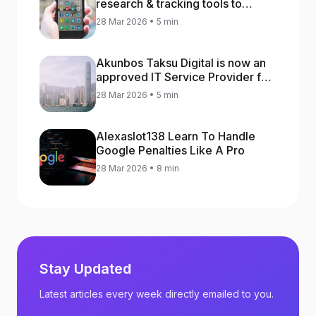
research & tracking tools to
increase app rankings
28 Mar 2026 • 5 min
Akunbos Taksu Digital is now an
approved IT Service Provider for
the Hong Kong Distance Business
28 Mar 2026 • 5 min
Programme
Alexaslot138 Learn To Handle
Google Penalties Like A Pro
28 Mar 2026 • 8 min
Stay Updated
Latest articles every week directly emailed to you.