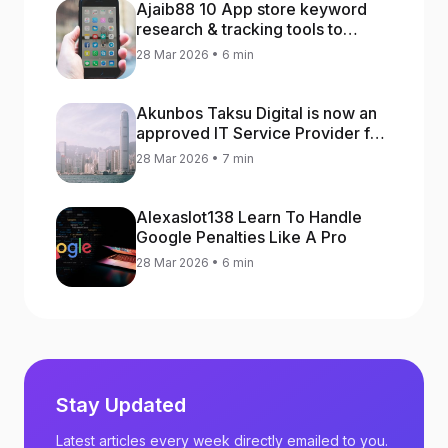
Ajaib88 10 App store keyword
research & tracking tools to
increase app rankings
28 Mar 2026 • 6 min
Akunbos Taksu Digital is now an
approved IT Service Provider for
the Hong Kong Distance Business
28 Mar 2026 • 7 min
Programme
Alexaslot138 Learn To Handle
Google Penalties Like A Pro
28 Mar 2026 • 6 min
Stay Updated
Latest articles every week directly emailed to you.