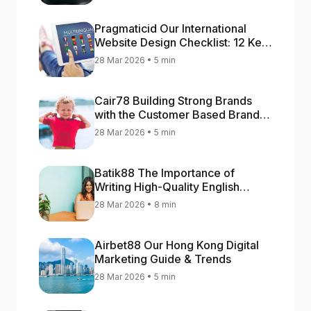
Pragmaticid Our International
Website Design Checklist: 12 Key
Stages
28 Mar 2026 • 5 min
Cair78 Building Strong Brands
with the Customer Based Brand
Equity (CBBE) Model
28 Mar 2026 • 5 min
Batik88 The Importance of
Writing High-Quality English
Content
28 Mar 2026 • 8 min
Airbet88 Our Hong Kong Digital
Marketing Guide & Trends
28 Mar 2026 • 5 min