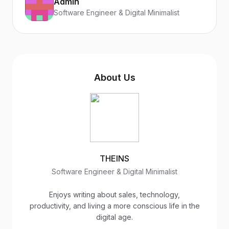
Admin
Software Engineer & Digital Minimalist
About Us
THEINS
Software Engineer & Digital Minimalist
Enjoys writing about sales, technology,
productivity, and living a more conscious life in the
digital age.