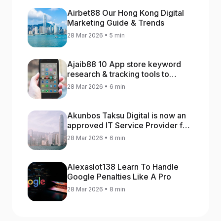
Airbet88 Our Hong Kong Digital
Marketing Guide & Trends
28 Mar 2026 • 5 min
Ajaib88 10 App store keyword
research & tracking tools to
increase app rankings
28 Mar 2026 • 6 min
Akunbos Taksu Digital is now an
approved IT Service Provider for
the Hong Kong Distance Business
28 Mar 2026 • 6 min
Programme
Alexaslot138 Learn To Handle
Google Penalties Like A Pro
28 Mar 2026 • 8 min