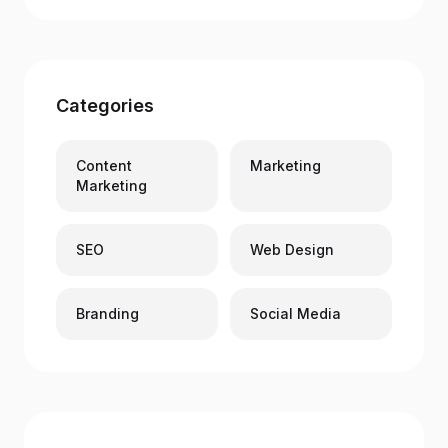
Categories
Content
Marketing
Marketing
SEO
Web Design
Branding
Social Media