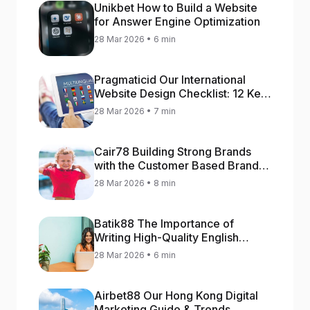
Unikbet How to Build a Website
for Answer Engine Optimization
28 Mar 2026 • 6 min
Pragmaticid Our International
Website Design Checklist: 12 Key
Stages
28 Mar 2026 • 7 min
Cair78 Building Strong Brands
with the Customer Based Brand
Equity (CBBE) Model
28 Mar 2026 • 8 min
Batik88 The Importance of
Writing High-Quality English
Content
28 Mar 2026 • 6 min
Airbet88 Our Hong Kong Digital
Marketing Guide & Trends