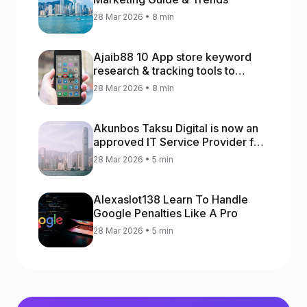
28 Mar 2026 • 8 min
Ajaib88 10 App store keyword
research & tracking tools to
increase app rankings
28 Mar 2026 • 8 min
Akunbos Taksu Digital is now an
approved IT Service Provider for
the Hong Kong Distance Business
28 Mar 2026 • 5 min
Programme
Alexaslot138 Learn To Handle
Google Penalties Like A Pro
28 Mar 2026 • 5 min