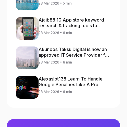
28 Mar 2026 • 5 min
Ajaib88 10 App store keyword
research & tracking tools to
increase app rankings
28 Mar 2026 • 6 min
Akunbos Taksu Digital is now an
approved IT Service Provider for
the Hong Kong Distance Business
28 Mar 2026 • 8 min
Programme
Alexaslot138 Learn To Handle
Google Penalties Like A Pro
28 Mar 2026 • 6 min