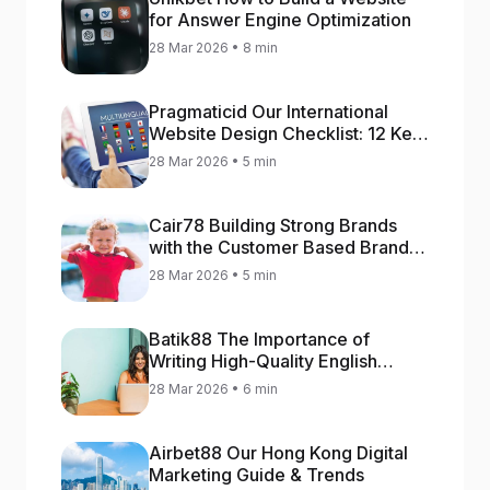
for Answer Engine Optimization
28 Mar 2026 • 8 min
Pragmaticid Our International
Website Design Checklist: 12 Key
Stages
28 Mar 2026 • 5 min
Cair78 Building Strong Brands
with the Customer Based Brand
Equity (CBBE) Model
28 Mar 2026 • 5 min
Batik88 The Importance of
Writing High-Quality English
Content
28 Mar 2026 • 6 min
Airbet88 Our Hong Kong Digital
Marketing Guide & Trends