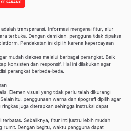
 SEKARANG
adalah transparansi. Informasi mengenai fitur, alur
ra terbuka. Dengan demikian, pengguna tidak dipaksa
latform. Pendekatan ini dipilih karena kepercayaan
 agar mudah diakses melalui berbagai perangkat. Baik
 konsisten dan responsif. Hal ini dilakukan agar
isi perangkat berbeda-beda.
nan
is. Elemen visual yang tidak perlu telah dikurangi
elain itu, penggunaan warna dan tipografi dipilih agar
ringkas juga diterapkan sehingga instruksi dapat
terbatas. Sebaliknya, fitur inti justru lebih mudah
ng rumit. Dengan begitu, waktu pengguna dapat