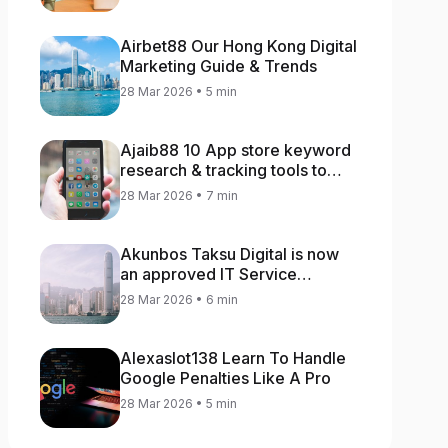
Airbet88 Our Hong Kong Digital
Marketing Guide & Trends
28 Mar 2026 • 5 min
Ajaib88 10 App store keyword
research & tracking tools to
increase app rankings
28 Mar 2026 • 7 min
Akunbos Taksu Digital is now
an approved IT Service
Provider for the Hong Kong
28 Mar 2026 • 6 min
Distance Business Programme
Alexaslot138 Learn To Handle
Google Penalties Like A Pro
28 Mar 2026 • 5 min