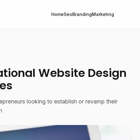
Home
Seo
Branding
Marketing
ational Website Design
ges
preneurs looking to establish or revamp their
n