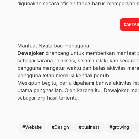
digunakan secara efisien tanpa harus mempelajari 
DAFTAR
Manfaat Nyata bagi Pengguna
Dewajoker
dirancang untuk memberikan manfaat pra
sebagai sarana relaksasi, selama dilakukan secara b
pengguna mengatur waktu dan batas aktivitas mereka
pengguna tetap memiliki kendali penuh.
Meskipun begitu, perlu dipahami bahwa aktivitas hib
utama penghasilan. Oleh karena itu, Dewajoker m
sebagai janji hasil tertentu.
#Website
#Design
#business
#growing