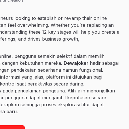
ite creation
eurs looking to establish or revamp their online
 can feel overwhelming. Whether you’re replacing an
understanding these 12 key stages will help you create a
ferings, and drives business growth,
online, pengguna semakin selektif dalam memilih
van dengan kebutuhan mereka.
Dewajoker
hadir sebagai
 dengan pendekatan sederhana namun fungsional.
formasi yang jelas, platform ini ditujukan bagi
rol saat beraktivitas secara daring.
 pada pengalaman pengguna. Alih-alih menonjolkan
 agar pengguna dapat mengambil keputusan secara
diterapkan sehingga proses eksplorasi fitur dapat
na baru.