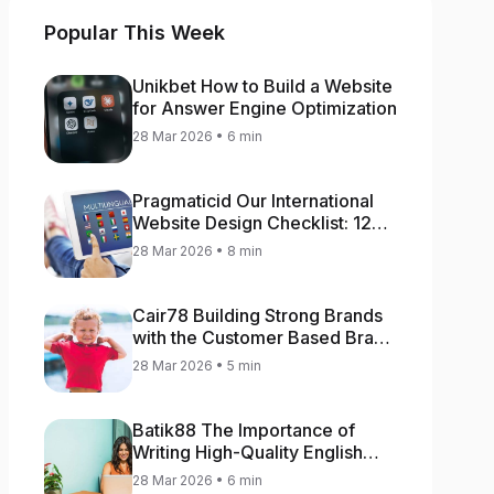
Popular This Week
Unikbet How to Build a Website
for Answer Engine Optimization
28 Mar 2026 • 6 min
Pragmaticid Our International
Website Design Checklist: 12
Key Stages
28 Mar 2026 • 8 min
Cair78 Building Strong Brands
with the Customer Based Brand
Equity (CBBE) Model
28 Mar 2026 • 5 min
Batik88 The Importance of
Writing High-Quality English
Content
28 Mar 2026 • 6 min