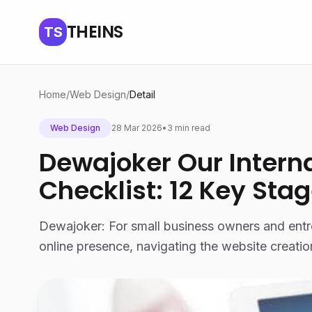
THEINS
TS
Home
/
Web Design
/
Detail
Web Design
28 Mar 2026
•
3 min read
Dewajoker Our Intern
Checklist: 12 Key Sta
Dewajoker: For small business owners and entre
online presence, navigating the website creatio