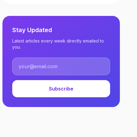
Stay Updated
Latest articles every week directly emailed to
you.
Subscribe