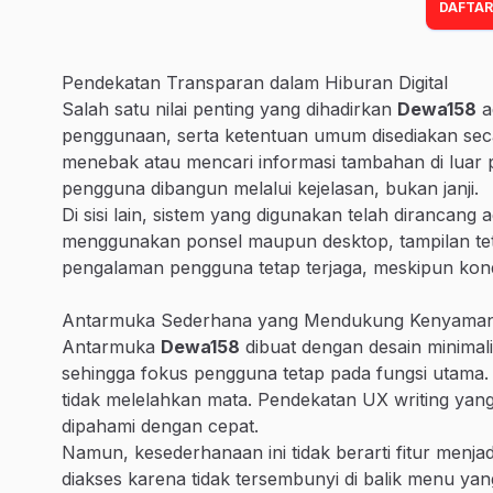
DAFTAR
Pendekatan Transparan dalam Hiburan Digital
Salah satu nilai penting yang dihadirkan
Dewa158
a
penggunaan, serta ketentuan umum disediakan seca
menebak atau mencari informasi tambahan di luar p
pengguna dibangun melalui kejelasan, bukan janji.
Di sisi lain, sistem yang digunakan telah dirancang
menggunakan ponsel maupun desktop, tampilan tetap
pengalaman pengguna tetap terjaga, meskipun kond
Antarmuka Sederhana yang Mendukung Kenyama
Antarmuka
Dewa158
dibuat dengan desain minimalis
sehingga fokus pengguna tetap pada fungsi utama. S
tidak melelahkan mata. Pendekatan UX writing yang 
dipahami dengan cepat.
Namun, kesederhanaan ini tidak berarti fitur menjadi 
diakses karena tidak tersembunyi di balik menu ya