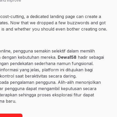
 and improve
cost-cutting, a dedicated landing page can create a
rates. Now that we dropped a few buzzwords and got
ge is and whether you should even bother creating one.
online, pengguna semakin selektif dalam memilih
van dengan kebutuhan mereka.
Dewa158
hadir sebagai
 dengan pendekatan sederhana namun fungsional.
formasi yang jelas, platform ini ditujukan bagi
rol saat beraktivitas secara daring.
pada pengalaman pengguna. Alih-alih menonjolkan
 agar pengguna dapat mengambil keputusan secara
diterapkan sehingga proses eksplorasi fitur dapat
na baru.