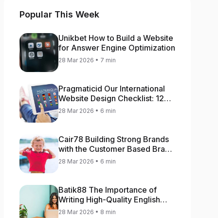
Popular This Week
Unikbet How to Build a Website
for Answer Engine Optimization
28 Mar 2026 • 7 min
Pragmaticid Our International
Website Design Checklist: 12
Key Stages
28 Mar 2026 • 6 min
Cair78 Building Strong Brands
with the Customer Based Brand
Equity (CBBE) Model
28 Mar 2026 • 6 min
Batik88 The Importance of
Writing High-Quality English
Content
28 Mar 2026 • 8 min