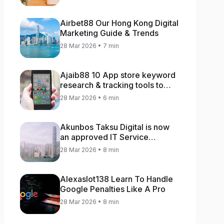
Airbet88 Our Hong Kong Digital
Marketing Guide & Trends
28 Mar 2026 • 7 min
Ajaib88 10 App store keyword
research & tracking tools to
increase app rankings
28 Mar 2026 • 6 min
Akunbos Taksu Digital is now
an approved IT Service
Provider for the Hong Kong
28 Mar 2026 • 8 min
Distance Business Programme
Alexaslot138 Learn To Handle
Google Penalties Like A Pro
28 Mar 2026 • 8 min