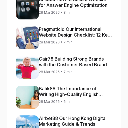
for Answer Engine Optimization
28 Mar 2026 • 8 min
Pragmaticid Our International
Website Design Checklist: 12 Key
Stages
28 Mar 2026 • 7 min
Cair78 Building Strong Brands
with the Customer Based Brand
Equity (CBBE) Model
28 Mar 2026 • 7 min
Batik88 The Importance of
Writing High-Quality English
Content
28 Mar 2026 • 6 min
Airbet88 Our Hong Kong Digital
Marketing Guide & Trends