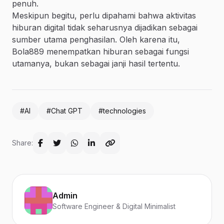
penuh.
Meskipun begitu, perlu dipahami bahwa aktivitas
hiburan digital tidak seharusnya dijadikan sebagai
sumber utama penghasilan. Oleh karena itu,
Bola889 menempatkan hiburan sebagai fungsi
utamanya, bukan sebagai janji hasil tertentu.
#AI
#Chat GPT
#technologies
Share:
Admin
Software Engineer & Digital Minimalist