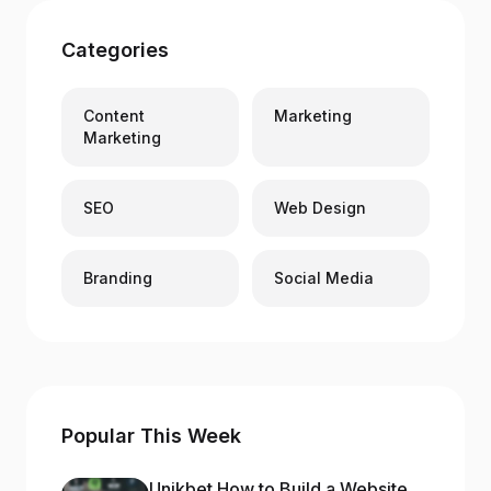
Categories
Content
Marketing
Marketing
SEO
Web Design
Branding
Social Media
Popular This Week
Unikbet How to Build a Website