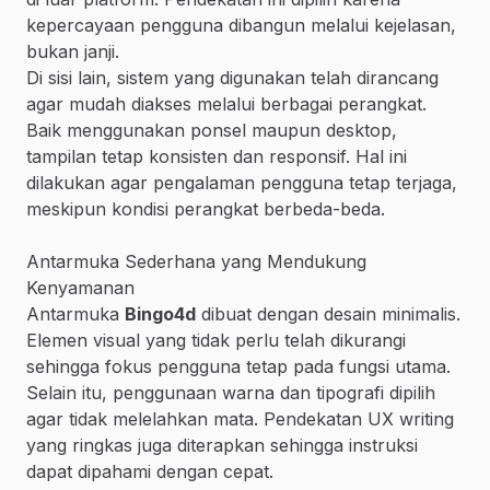
kepercayaan pengguna dibangun melalui kejelasan,
bukan janji.
Di sisi lain, sistem yang digunakan telah dirancang
agar mudah diakses melalui berbagai perangkat.
Baik menggunakan ponsel maupun desktop,
tampilan tetap konsisten dan responsif. Hal ini
dilakukan agar pengalaman pengguna tetap terjaga,
meskipun kondisi perangkat berbeda-beda.
Antarmuka Sederhana yang Mendukung
Kenyamanan
Antarmuka
Bingo4d
dibuat dengan desain minimalis.
Elemen visual yang tidak perlu telah dikurangi
sehingga fokus pengguna tetap pada fungsi utama.
Selain itu, penggunaan warna dan tipografi dipilih
agar tidak melelahkan mata. Pendekatan UX writing
yang ringkas juga diterapkan sehingga instruksi
dapat dipahami dengan cepat.