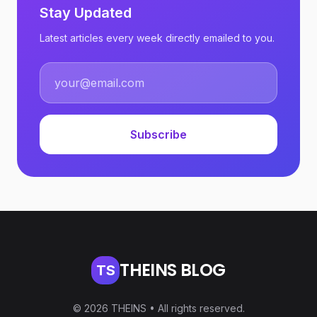
Stay Updated
Latest articles every week directly emailed to you.
Subscribe
THEINS BLOG
TS
© 2026 THEINS • All rights reserved.