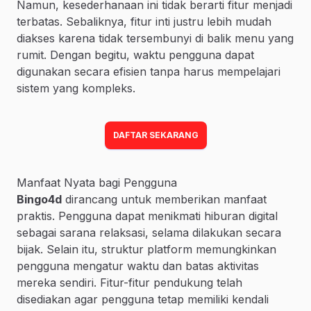
Namun, kesederhanaan ini tidak berarti fitur menjadi
terbatas. Sebaliknya, fitur inti justru lebih mudah
diakses karena tidak tersembunyi di balik menu yang
rumit. Dengan begitu, waktu pengguna dapat
digunakan secara efisien tanpa harus mempelajari
sistem yang kompleks.
DAFTAR SEKARANG
Manfaat Nyata bagi Pengguna
Bingo4d
dirancang untuk memberikan manfaat
praktis. Pengguna dapat menikmati hiburan digital
sebagai sarana relaksasi, selama dilakukan secara
bijak. Selain itu, struktur platform memungkinkan
pengguna mengatur waktu dan batas aktivitas
mereka sendiri. Fitur-fitur pendukung telah
disediakan agar pengguna tetap memiliki kendali