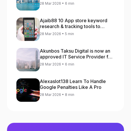
28 Mar 2026 • 6 min
Ajaib88 10 App store keyword
research & tracking tools to
increase app rankings
28 Mar 2026 • 5 min
Akunbos Taksu Digital is now an
approved IT Service Provider for
the Hong Kong Distance Business
28 Mar 2026 • 6 min
Programme
Alexaslot138 Learn To Handle
Google Penalties Like A Pro
28 Mar 2026 • 8 min