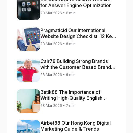
for Answer Engine Optimization
28 Mar 2026 • 8 min
Pragmaticid Our International
Website Design Checklist: 12 Key
Stages
28 Mar 2026 • 6 min
Cair78 Building Strong Brands
with the Customer Based Brand
Equity (CBBE) Model
28 Mar 2026 • 6 min
Batik88 The Importance of
Writing High-Quality English
Content
28 Mar 2026 • 7 min
Airbet88 Our Hong Kong Digital
Marketing Guide & Trends