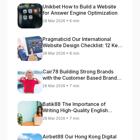
Unikbet How to Build a Website
for Answer Engine Optimization
28 Mar 2026 • 6 min
Pragmaticid Our International
Website Design Checklist: 12 Key
Stages
28 Mar 2026 • 8 min
Cair78 Building Strong Brands
with the Customer Based Brand
Equity (CBBE) Model
28 Mar 2026 • 7 min
Batik88 The Importance of
Writing High-Quality English
Content
28 Mar 2026 • 7 min
Airbet88 Our Hong Kong Digital