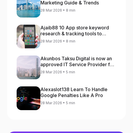
Marketing Guide & Trends
28 Mar 2026 • 8 min
Ajaib88 10 App store keyword
research & tracking tools to
increase app rankings
28 Mar 2026 • 8 min
Akunbos Taksu Digital is now an
approved IT Service Provider for
the Hong Kong Distance Business
28 Mar 2026 • 5 min
Programme
Alexaslot138 Learn To Handle
Google Penalties Like A Pro
28 Mar 2026 • 5 min